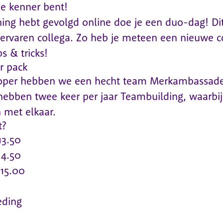
le kenner bent!
ining hebt gevolgd online doe je een duo-dag! Di
rvaren collega. Zo heb je meteen een nieuwe c
ps & tricks!
r pack
ooper hebben we een hecht team Merkambassade
ebben twee keer per jaar Teambuilding, waarbij
n met elkaar.
t?
13.50
14.50
€15.00
eding