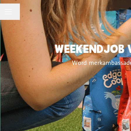
CAREER MENU
Share page
Weekendjob v
Word merkambassadeur