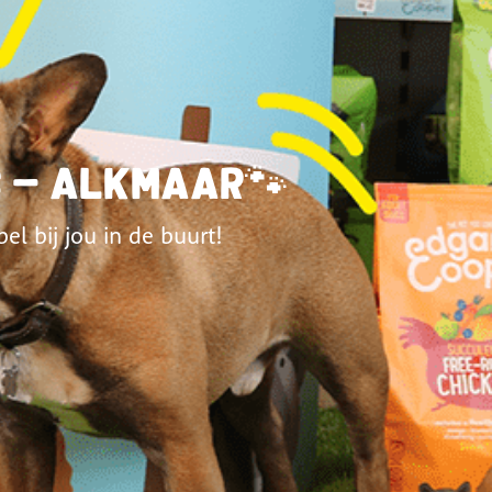
s - Alkmaar🐾
 bij jou in de buurt!