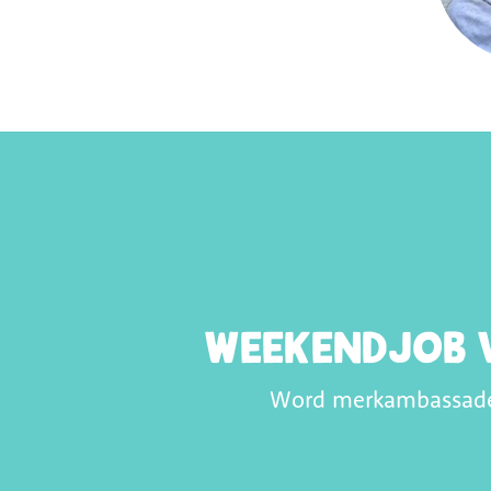
Weekendjob v
Word merkambassadeur