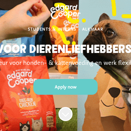
STUDENTS & INTERNS
·
ALKMAAR
oor dierenliefhebber
 voor honden- & kattenvoeding en werk flexibel
Apply now