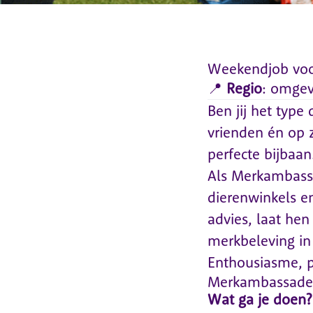
Weekendjob voor
📍
Regio
: omgev
Ben jij het type
vrienden én op 
perfecte bijbaan
Als Merkambass
dierenwinkels en 
advies, laat he
merkbeleving in
Enthousiasme, pe
Merkambassadeu
Wat ga je doen?