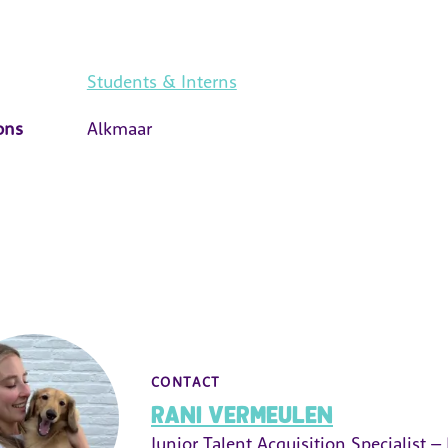
Students & Interns
ons
Alkmaar
CONTACT
Rani Vermeulen
Junior Talent Acquisition Specialist –