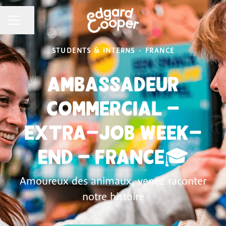
CAREER MENU
Share page
STUDENTS & INTERNS
·
FRANCE
Ambassadeur
Commercial -
extra-job week-
end - France🎓
Amoureux des animaux, venez raconter
notre histoire