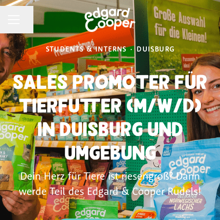
CAREER MENU
Share page
STUDENTS & INTERNS
·
DUISBURG
Sales Promoter für
Tierfutter (m/w/d)
in Duisburg und
Umgebung
Dein Herz für Tiere ist riesengroß? Dann
werde Teil des Edgard & Cooper Rudels!